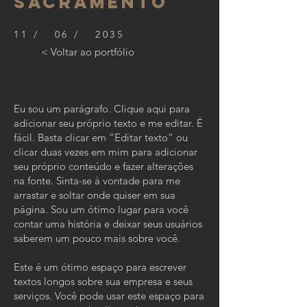
SACRAMENTO
11 / 06 / 2035
< Voltar ao portfólio
Eu sou um parágrafo. Clique aqui para
adicionar seu próprio texto e me editar. É
fácil. Basta clicar em “Editar texto” ou
clicar duas vezes em mim para adicionar
seu próprio conteúdo e fazer alterações
na fonte. Sinta-se à vontade para me
arrastar e soltar onde quiser em sua
página. Sou um ótimo lugar para você
contar uma história e deixar seus usuários
saberem um pouco mais sobre você.
Este é um ótimo espaço para escrever
textos longos sobre sua empresa e seus
serviços. Você pode usar este espaço para