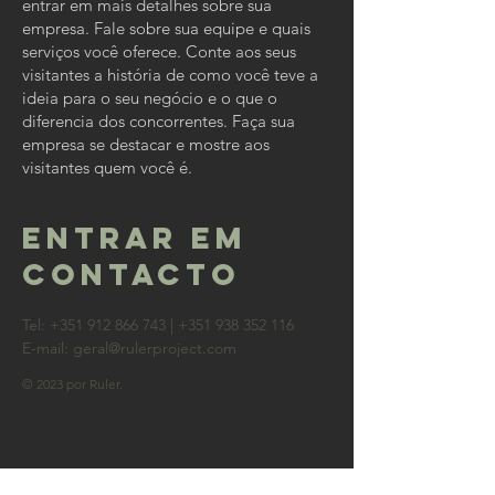
entrar em mais detalhes sobre sua
empresa. Fale sobre sua equipe e quais
serviços você oferece. Conte aos seus
visitantes a história de como você teve a
ideia para o seu negócio e o que o
diferencia dos concorrentes. Faça sua
empresa se destacar e mostre aos
visitantes quem você é.
ENTRAR EM
CONTACTO
Tel:
+351 912 866 743
|
+351 938 352 116
E-mail:
geral@rulerproject.com
© 2023 por Ruler.
ContaCte-nos